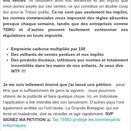
vos ventes
. Ils réduisent ainsi vos bénéfices et les impôts que
vous auriez payés sur ces ventes, ce qui constitue un double coup
dur pour le Trésor public.
Ce ne sont pas seulement les impôts,
les normes commerciales nous imposent des règles absurdes
presque chaque semaine, tandis que des entreprises comme
TEMU et d’autres peuvent facilement contourner ces
régulations en toute impunité.
Empreinte carbone multipliée par 100
Des milliards de ventes perdues et nos impôts
Des produits douteux, inférieurs aux normes et totalement
incontrôlés dans les mains de nos enfants. Je veux dire
WTF !!!
Je me suis tellement énervé que j'ai lancé une pétition
... peut-
être que si suffisamment de gens la signent... nous pourrons
obtenir de la publicité et faire quelque chose. Ici, en Indonésie,
l'application a été interdite dès son lancement. D'autres pays l'ont
également arrêtée ou l'ont taxée. La Grande-Bretagne, qui est
lente et maladroite, doit se réveiller et agir rapidement.
SVP
Tax TEMU protège les commerçants
SIGNEZ MA PETITION
🙏
britanniques.