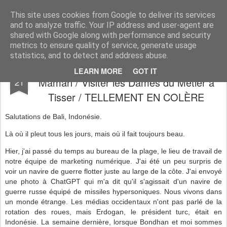
AWGifts France
This site uses cookies from Google to deliver its services
and to analyze traffic. Your IP address and user-agent are
Home
shared with Google along with performance and security
metrics to ensure quality of service, generate usage
statistics, and to detect and address abuse.
Nouvelles AW de David : Je suis Désolé
FEB
LEARN MORE
GOT IT
Maman / Visiter les Dames du Métier à
21
Tisser / TELLEMENT EN COLÈRE
Salutations de Bali, Indonésie.
Là où il pleut tous les jours, mais où il fait toujours beau.
Hier, j'ai passé du temps au bureau de la plage, le lieu de travail de
notre équipe de marketing numérique. J'ai été un peu surpris de
voir un navire de guerre flotter juste au large de la côte. J'ai envoyé
une photo à ChatGPT qui m'a dit qu'il s'agissait d'un navire de
guerre russe équipé de missiles hypersoniques. Nous vivons dans
un monde étrange. Les médias occidentaux n'ont pas parlé de la
rotation des roues, mais Erdogan, le président turc, était en
Indonésie. La semaine dernière, lorsque Bondhan et moi sommes