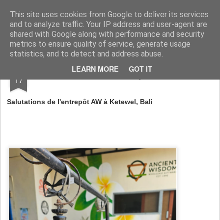
AWGifts France
This site uses cookies from Google to deliver its services
and to analyze traffic. Your IP address and user-agent are
Home
shared with Google along with performance and security
metrics to ensure quality of service, generate usage
statistics, and to detect and address abuse.
JAN
LEARN MORE
GOT IT
Retour à Bali / Coups de cœur
17
Salutations de l'entrepôt AW à Ketewel, Bali