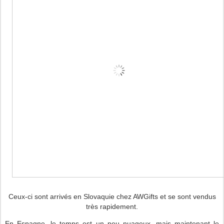
Ceux-ci sont arrivés en Slovaquie chez AWGifts et se sont vendus
très rapidement.
En Espagne, le temps est un peu nuageux, mais maintenant le