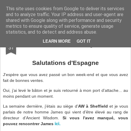
AWGifts France
This site uses cookies from Google to deliver its services
and to analyze traffic. Your IP address and user-agent are
Home
shared with Google along with performance and security
metrics to ensure quality of service, generate usage
statistics, and to detect and address abuse.
MAY
LEARN MORE
GOT IT
Escrocs à Malaga
31
Salutations d'Espagne
J'espère que vous avez passé un bon week-end et que vous avez
fait de bonnes ventes.
Oui, j'ai levé le bâton et je suis retourné à mon port d'attache... au
moins pendant un moment.
La semaine dernière, j'étais au siège d'
AW à Sheffield
et je vous
parlais de notre homme James qui vient d'être élevé au rang de
directeur d'Ancient Wisdom.
Si vous l'avez manqué, vous
ici.
pouvez rencontrer James