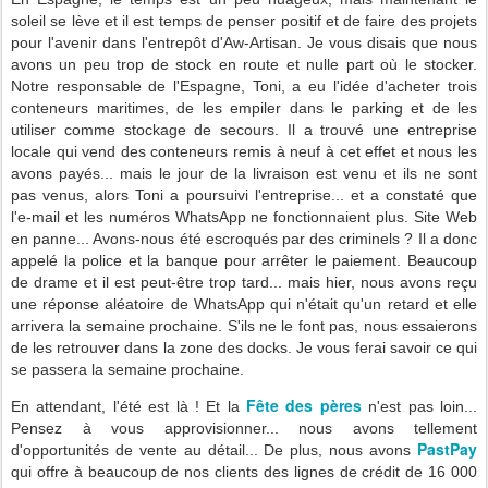
soleil se lève et il est temps de penser positif et de faire des projets
pour l'avenir dans l'entrepôt d'Aw-Artisan. Je vous disais que nous
avons un peu trop de stock en route et nulle part où le stocker.
Notre responsable de l'Espagne, Toni, a eu l'idée d'acheter trois
conteneurs maritimes, de les empiler dans le parking et de les
utiliser comme stockage de secours. Il a trouvé une entreprise
locale qui vend des conteneurs remis à neuf à cet effet et nous les
avons payés... mais le jour de la livraison est venu et ils ne sont
pas venus, alors Toni a poursuivi l'entreprise... et a constaté que
l'e-mail et les numéros WhatsApp ne fonctionnaient plus. Site Web
en panne... Avons-nous été escroqués par des criminels ? Il a donc
appelé la police et la banque pour arrêter le paiement. Beaucoup
de drame et il est peut-être trop tard... mais hier, nous avons reçu
une réponse aléatoire de WhatsApp qui n'était qu'un retard et elle
arrivera la semaine prochaine. S'ils ne le font pas, nous essaierons
de les retrouver dans la zone des docks. Je vous ferai savoir ce qui
se passera la semaine prochaine.
Fête des pères
En attendant, l'été est là ! Et la
n'est pas loin...
Pensez à vous approvisionner... nous avons tellement
PastPay
d'opportunités de vente au détail... De plus, nous avons
qui offre à beaucoup de nos clients des lignes de crédit de 16 000