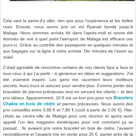
Cela vaut la peine d'y aller, rien que pour l'expérience et les belles
vues. Ensuite, nous avons pris un vol Ryanair bondé jusqu'à
Malaga. Nous sommes arrivés tôt dans l'après-midi et avons été
étonnés de voir à quel point l'aéroport de Malaga est efficace ces
jours-ci. Grâce au contrôle des passeports en quelques minutes et
aux bagages sur la ligne à notre arrivée. Dix minutes de l'avion au
soleil.
C'était agréable de rencontrer certains de nos clients face à face et
tous ceux à qui j'ai parlé - si généreux en idées et suggestions. J'ai
été vraiment inspiré. Les gens me racontent leurs meilleurs
secrets, leurs trucs et astuces pour vendre plus. Comme porter des
bracelets de pierres précieuses tout en servant les clients – et des
Bracelets
prix idéaux. Apparemment, 10 € est un bon prix pour nos
Chakra en bois de cèdre
et pierres précieuses. Nous avons des
prix conseillés entre 5,85 € et 7,80 € (coût à partir de 2,05 €). Hier,
j'étais au centre-ville de Malaga pour une réunion et après avoir
appelé l'un des magasins ésotériques pour voir comment ça se
passait... Ils avaient pris notre bracelet en bois de cèdre, l'avaient
reconditionné et l'avaient mis en vente pour 25 €. panier près de la